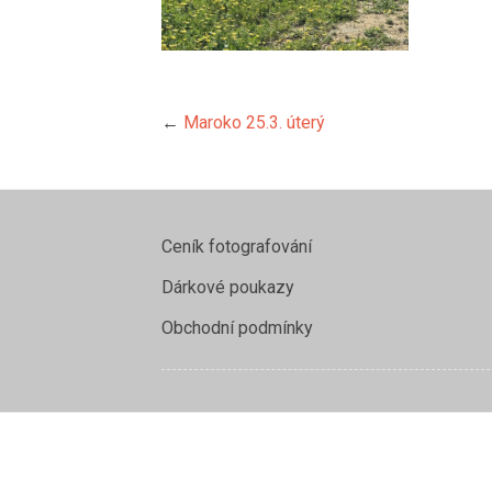
←
Maroko 25.3. úterý
Ceník fotografování
Dárkové poukazy
Obchodní podmínky