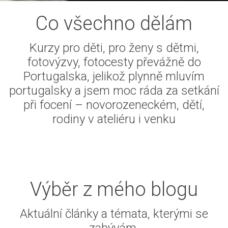
Co všechno dělám
Kurzy pro děti, pro ženy s dětmi,
fotovýzvy, fotocesty převážně do
Portugalska, jelikož plynně mluvím
portugalsky a jsem moc ráda za setkání
při focení – novorozeneckém, dětí,
rodiny v ateliéru i venku
Výběr z mého blogu
https://www.evamelo.cz">
Aktuální články a témata, kterými se