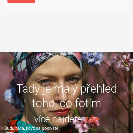
Tady je malý přehled
toho, co fotím
více najdete
zde
Budu ráda, když se podíváte..