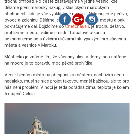
trochu offroad. Po cestě zastavujeme v jedné vesnic, kde
děláme první marocký nákup, v klasických marockých
obchodech, kde je vše vyskládané na ulici. Nakupujeme pečivo,
ovoce a zeleninu. Děláme ještě výlet ke starému mostu a pak
pokračujeme dál. Dojíždíme do
Chefchauen
, je trochu deštivo,
prohlížíme město, vidíme i místní fotbalové utkání a
seznamujeme se s úzkými uličkami tak typickými pro všechna
města a vesnice v Maroku.
Městečko je známé tím, že všechny ulice a domy jsou natřené
na modro je to opravdu moc pěkná prohlídka.
Večer hledám místo na přespání za městem, nacházím něco
nedaleko, musí se sice projet takovou menší bažinou, ale to pro
nás není problém. V noci je teda pořádná zima, teplota je kolem
5 stupňů Celsia.