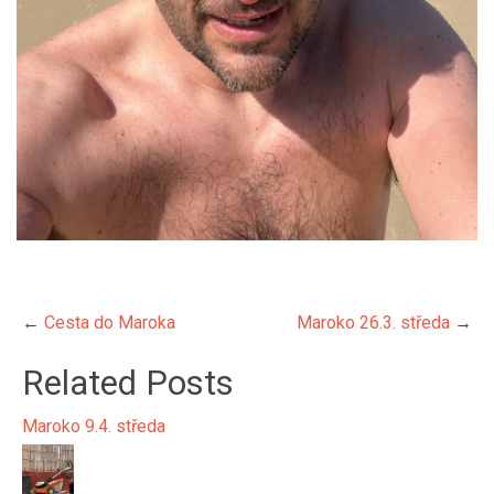
←
Cesta do Maroka
Maroko 26.3. středa
→
Related Posts
Maroko 9.4. středa