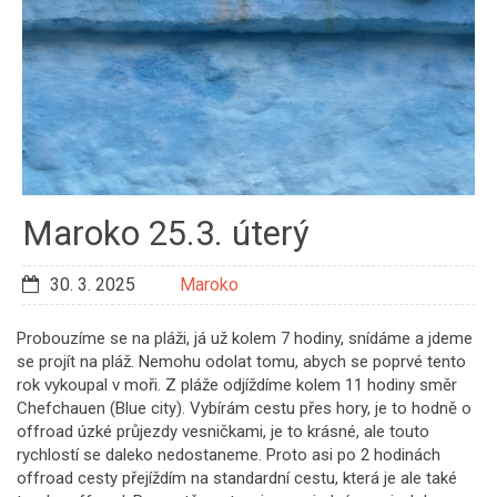
Maroko 25.3. úterý
30. 3. 2025
Maroko
Probouzíme se na pláži, já už kolem 7 hodiny, snídáme a jdeme
https://www.evamelo.cz/tyden-
se projít na pláž. Nemohu odolat tomu, abych se poprvé tento
24-30-3-
rok vykoupal v moři. Z pláže odjíždíme kolem 11 hodiny směr
2025">
Chefchauen (Blue city). Vybírám cestu přes hory, je to hodně o
offroad úzké průjezdy vesničkami, je to krásné, ale touto
rychlostí se daleko nedostaneme. Proto asi po 2 hodinách
offroad cesty přejíždím na standardní cestu, která je ale také