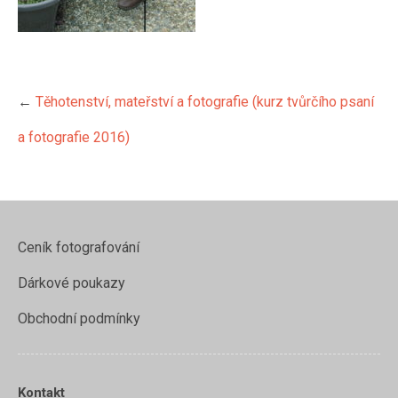
←
Těhotenství, mateřství a fotografie (kurz tvůrčího psaní
a fotografie 2016)
Ceník fotografování
Dárkové poukazy
Obchodní podmínky
https://www.evamelo.cz/tehoten
materstvi-
Kontakt