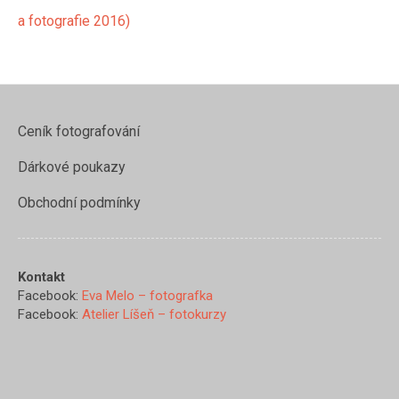
a fotografie 2016)
Ceník fotografování
Dárkové poukazy
Obchodní podmínky
Kontakt
https://www.evamelo.cz/tehoten
Facebook:
Eva Melo – fotografka
materstvi-
Facebook:
Atelier Líšeň – fotokurzy
a-
fotografie/luc-
vas-5">