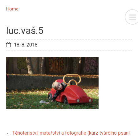
Home
luc.vaš.5
18. 8. 2018
←
Těhotenství, mateřství a fotografie (kurz tvůrčího psaní