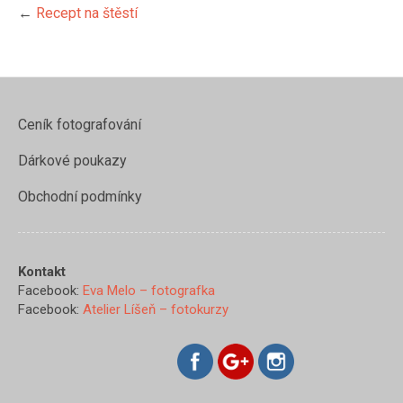
←
Recept na štěstí
Ceník fotografování
Dárkové poukazy
Obchodní podmínky
Kontakt
https://www.evamelo.cz/recept
Facebook:
Eva Melo – fotografka
na-
Facebook:
Atelier Líšeň – fotokurzy
stesti/img_1860">