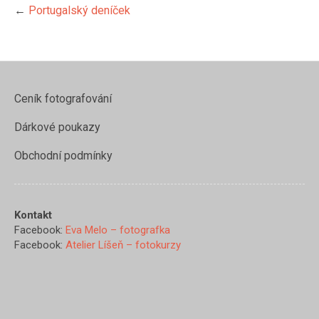
←
Portugalský deníček
Ceník fotografování
Dárkové poukazy
Obchodní podmínky
Kontakt
Facebook:
Eva Melo – fotografka
Facebook:
Atelier Líšeň – fotokurzy
https://www.evamelo.cz/portug
denicek/z97a0382-
2">