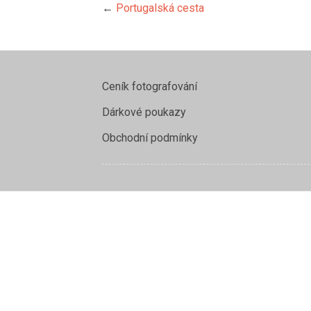
←
Portugalská cesta
Ceník fotografování
Dárkové poukazy
Obchodní podmínky