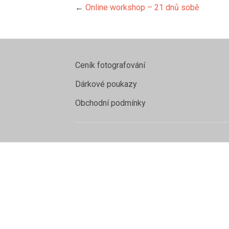
←
Online workshop – 21 dnů sobě
Ceník fotografování
Dárkové poukazy
Obchodní podmínky