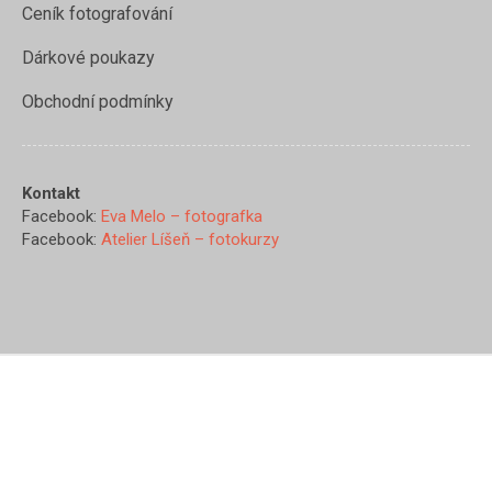
Ceník fotografování
Dárkové poukazy
Obchodní podmínky
Kontakt
Facebook:
Eva Melo – fotografka
Facebook:
Atelier Líšeň – fotokurzy