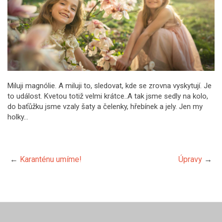
Miluji magnólie. A miluji to, sledovat, kde se zrovna vyskytují. Je
to událost. Kvetou totiž velmi krátce..A tak jsme sedly na kolo,
do baťůžku jsme vzaly šaty a čelenky, hřebínek a jely. Jen my
holky…
←
Karanténu umíme!
Úpravy
→