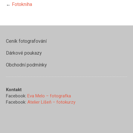
←
Fotokniha
Ceník fotografování
Dárkové poukazy
Obchodní podmínky
Kontakt
Facebook:
Eva Melo – fotografka
Facebook:
Atelier Líšeň – fotokurzy