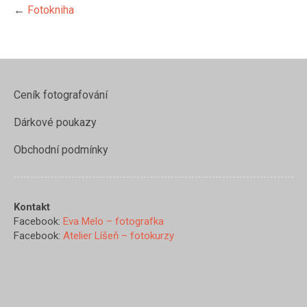
←
Fotokniha
Ceník fotografování
Dárkové poukazy
Obchodní podmínky
Kontakt
Facebook:
Eva Melo – fotografka
Facebook:
Atelier Líšeň – fotokurzy