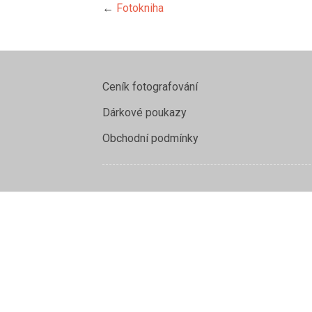
←
Fotokniha
Ceník fotografování
Dárkové poukazy
Obchodní podmínky