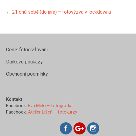
←
21 dnů sobě (do jara) – fotovýzva v lockdownu
Ceník fotografování
Dárkové poukazy
https://www.evamelo.cz/21-
dnu-sobe-
Obchodní podmínky
do-jara-
fotovyzva-
v-
lockdownu/anna-
Kontakt
saavedra-
Facebook:
Eva Melo – fotografka
strach">
Facebook:
Atelier Líšeň – fotokurzy