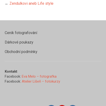
←
Zendulkovi aneb Life style
Ceník fotografování
Dárkové poukazy
Obchodní podmínky
Kontakt
Facebook:
Eva Melo – fotografka
Facebook:
Atelier Líšeň – fotokurzy
https://www.evamelo.cz/zendul
aneb-life-
style/z97a9457">