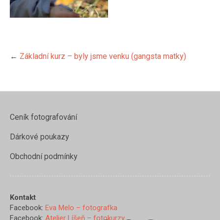
←
Základní kurz – byly jsme venku (gangsta matky)
Ceník fotografování
Dárkové poukazy
Obchodní podmínky
https://www.evamelo.cz/zaklad
kurz-byly-
jsme-
venku/z97a8817-
Kontakt
2">
Facebook:
Eva Melo – fotografka
Facebook:
Atelier Líšeň – fotokurzy