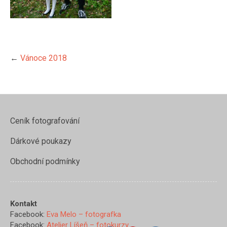
←
Vánoce 2018
Ceník fotografování
Dárkové poukazy
Obchodní podmínky
https://www.evamelo.cz/vanoce
Kontakt
2018/z97a0273">
Facebook:
Eva Melo – fotografka
Facebook:
Atelier Líšeň – fotokurzy