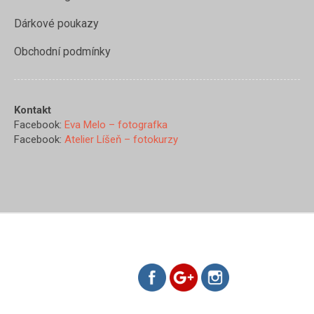
Dárkové poukazy
Obchodní podmínky
Kontakt
Facebook:
Eva Melo – fotografka
Facebook:
Atelier Líšeň – fotokurzy
https://www.evamelo.cz/uvod">