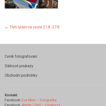
←
Třetí týden na cestě 21.8.-27.8.
Ceník fotografování
Dárkové poukazy
Obchodní podmínky
https://www.evamelo.cz/treti-
tyden-na-
ceste-21-
Kontakt
8-27-
Facebook:
Eva Melo – fotografka
8/img_1294">
Facebook:
Atelier Líšeň – fotokurzy