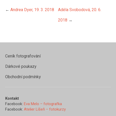
←
Andrea Dyer, 19. 3. 2018
Adéla Svobodová, 20. 6.
2018
→
Ceník fotografování
Dárkové poukazy
Obchodní podmínky
Kontakt
Facebook:
Eva Melo – fotografka
https://www.evamelo.cz/testimo
Facebook:
Atelier Líšeň – fotokurzy
berka-