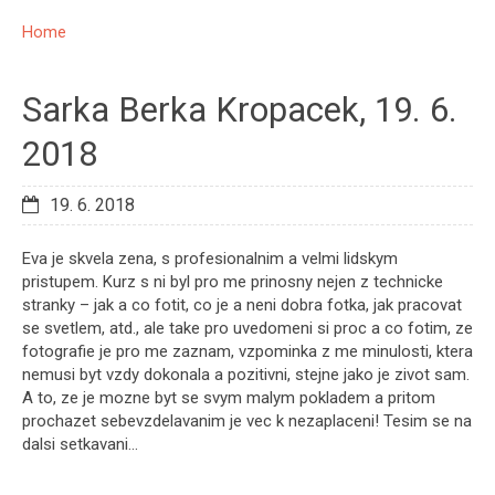
Home
Sarka Berka Kropacek, 19. 6.
2018
19. 6. 2018
Eva je skvela zena, s profesionalnim a velmi lidskym
pristupem. Kurz s ni byl pro me prinosny nejen z technicke
stranky – jak a co fotit, co je a neni dobra fotka, jak pracovat
se svetlem, atd., ale take pro uvedomeni si proc a co fotim, ze
fotografie je pro me zaznam, vzpominka z me minulosti, ktera
nemusi byt vzdy dokonala a pozitivni, stejne jako je zivot sam.
A to, ze je mozne byt se svym malym pokladem a pritom
prochazet sebevzdelavanim je vec k nezaplaceni! Tesim se na
dalsi setkavani…