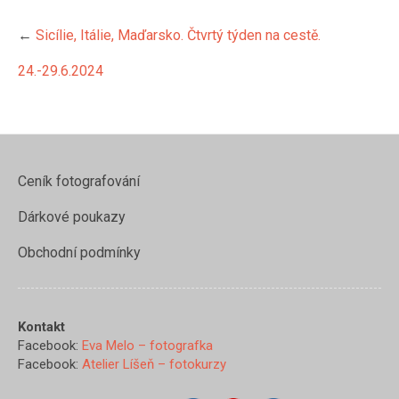
←
Sicílie, Itálie, Maďarsko. Čtvrtý týden na cestě.
24.-29.6.2024
Ceník fotografování
Dárkové poukazy
https://www.evamelo.cz/sicilie-
italie-
Obchodní podmínky
madarsko-
ctvrty-
tyden-na-
Kontakt
ceste-24-
Facebook:
Eva Melo – fotografka
29-6-
Facebook:
Atelier Líšeň – fotokurzy
2024/img_8377">