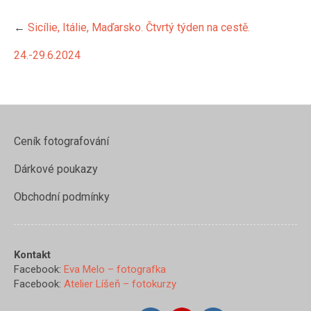
←
Sicílie, Itálie, Maďarsko. Čtvrtý týden na cestě.
24.-29.6.2024
Ceník fotografování
https://www.evamelo.cz/sicilie-
Dárkové poukazy
italie-
madarsko-
Obchodní podmínky
ctvrty-
tyden-na-
ceste-24-
29-6-
Kontakt
2024/img_2846-
Facebook:
Eva Melo – fotografka
2">
Facebook:
Atelier Líšeň – fotokurzy