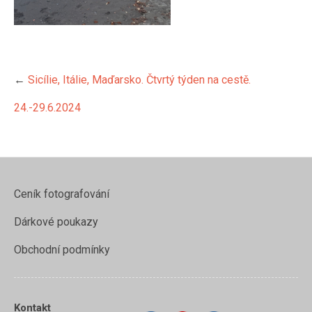
←
Sicílie, Itálie, Maďarsko. Čtvrtý týden na cestě.
24.-29.6.2024
https://www.evamelo.cz/sicilie-
italie-
Ceník fotografování
madarsko-
ctvrty-
Dárkové poukazy
tyden-na-
ceste-24-
Obchodní podmínky
29-6-
2024/img_2798-
2">
Kontakt