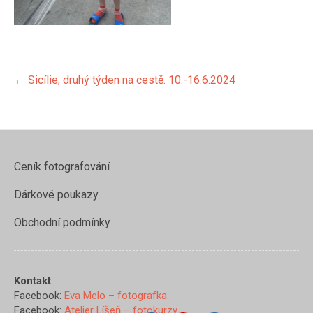
←
Sicílie, druhý týden na cestě. 10.-16.6.2024
Ceník fotografování
Dárkové poukazy
Obchodní podmínky
https://www.evamelo.cz/sicilie-
druhy-
tyden-na-
Kontakt
ceste/img_2370">
Facebook:
Eva Melo – fotografka
Facebook:
Atelier Líšeň – fotokurzy