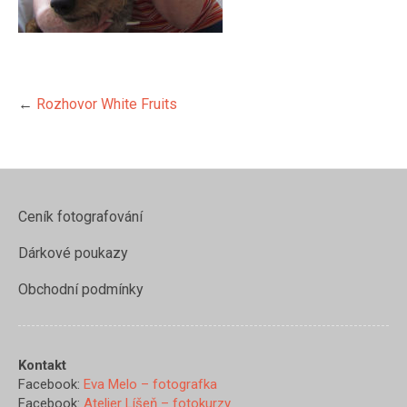
←
Rozhovor White Fruits
Ceník fotografování
Dárkové poukazy
Obchodní podmínky
https://www.evamelo.cz/rozhov
Kontakt
white-
Facebook:
Eva Melo – fotografka
fruits/attachment/13">
Facebook:
Atelier Líšeň – fotokurzy