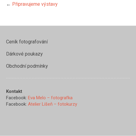
←
Připravujeme výstavy
Ceník fotografování
Dárkové poukazy
Obchodní podmínky
Kontakt
Facebook:
Eva Melo – fotografka
Facebook:
Atelier Líšeň – fotokurzy
https://www.evamelo.cz/pripra
vystavu/dsc_0428du-
2">