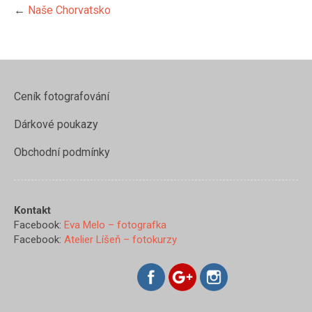
←
Naše Chorvatsko
Ceník fotografování
Dárkové poukazy
Obchodní podmínky
Kontakt
https://www.evamelo.cz/nase-
Facebook:
Eva Melo – fotografka
chorvatsko/z97a1289">
Facebook:
Atelier Líšeň – fotokurzy