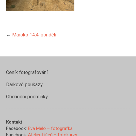
←
Maroko 14.4. pondělí
Ceník fotografování
Dárkové poukazy
Obchodní podmínky
https://www.evamelo.cz/marok
Kontakt
14-4-
Facebook:
Eva Melo – fotografka
pondeli/img_3910">
Facebook:
Atelier Líšeň – fotokurzy