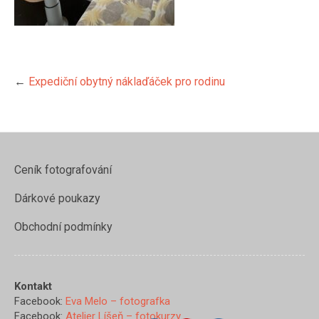
←
Expediční obytný náklaďáček pro rodinu
Ceník fotografování
Dárkové poukazy
https://www.evamelo.cz/low-
cost-
Obchodní podmínky
expedicni-
obytny-
nakladak-
pro-
Kontakt
rodinu/img_1473">
Facebook:
Eva Melo – fotografka
Facebook:
Atelier Líšeň – fotokurzy