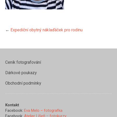
←
Expediční obytný náklaďáček pro rodinu
Ceník fotografování
Dárkové poukazy
https://www.evamelo.cz/low-
Obchodní podmínky
cost-
expedicni-
obytny-
nakladak-
Kontakt
pro-
Facebook:
Eva Melo – fotografka
rodinu/img_1210">
Facebook:
Atelier Líšeň – fotokurzy