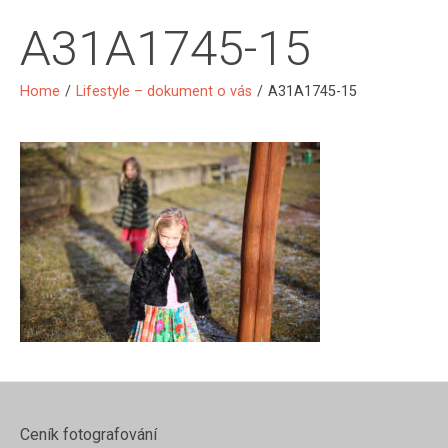
A31A1745-15
Home
/
Lifestyle – dokument o vás
/
A31A1745-15
Ceník fotografování