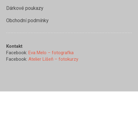
Dárkové poukazy
Obchodní podmínky
Kontakt
Facebook:
Eva Melo – fotografka
Facebook:
Atelier Líšeň – fotokurzy