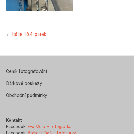
←
Itálie 18.4. pátek
Ceník fotografování
Dárkové poukazy
Obchodní podmínky
https://www.evamelo.cz/italie-
18-4-
Kontakt
patek/img_4315">
Facebook:
Eva Melo – fotografka
Facebook:
Atelier Líšeň – fotokurzy