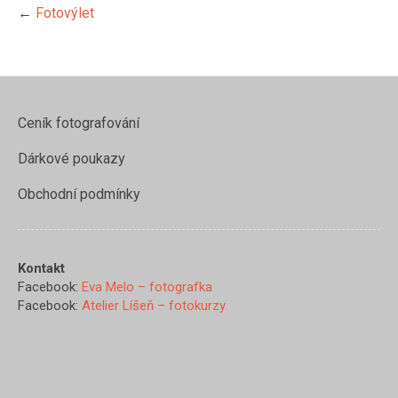
←
Fotovýlet
Ceník fotografování
Dárkové poukazy
Obchodní podmínky
Kontakt
Facebook:
Eva Melo – fotografka
Facebook:
Atelier Líšeň – fotokurzy