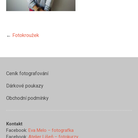
←
Fotokroužek
Ceník fotografování
Dárkové poukazy
Obchodní podmínky
https://www.evamelo.cz/fotokr
Kontakt
pro-deti-v-
Facebook:
Eva Melo – fotografka
salesku/img_20211012_16525
Facebook:
Atelier Líšeň – fotokurzy