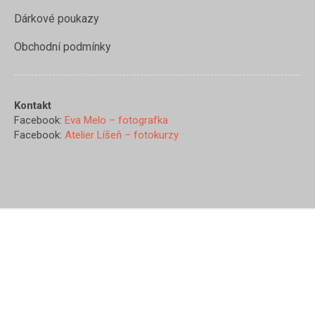
Dárkové poukazy
Obchodní podmínky
Kontakt
Facebook:
Eva Melo – fotografka
Facebook:
Atelier Líšeň – fotokurzy