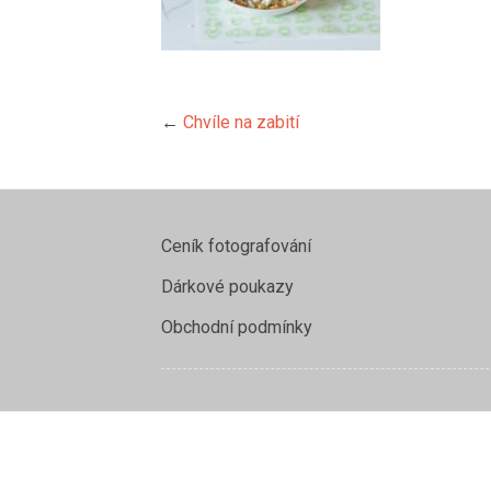
←
Chvíle na zabití
Ceník fotografování
Dárkové poukazy
Obchodní podmínky