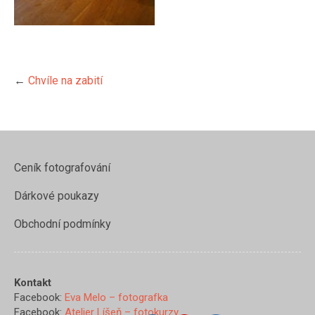
←
Chvíle na zabití
Ceník fotografování
Dárkové poukazy
Obchodní podmínky
https://www.evamelo.cz/chvile-
na-
zabiti/dsc_1494-
Kontakt
1">
Facebook:
Eva Melo – fotografka
Facebook:
Atelier Líšeň – fotokurzy