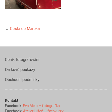
←
Cesta do Maroka
Ceník fotografování
Dárkové poukazy
Obchodní podmínky
https://www.evamelo.cz/cesta-
Kontakt
do-
Facebook:
Eva Melo – fotografka
maroka/img_3763">
Facebook:
Atelier Líšeň – fotokurzy