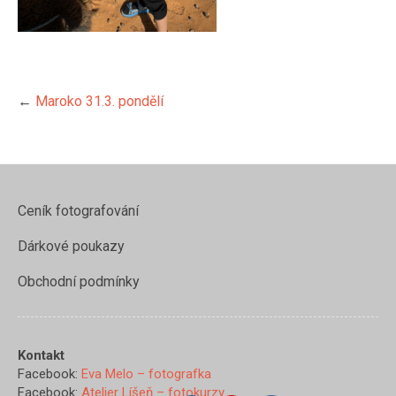
←
Maroko 31.3. pondělí
Ceník fotografování
Dárkové poukazy
Obchodní podmínky
https://www.evamelo.cz/31-
3-
Kontakt
pondeli/img_3999">
Facebook:
Eva Melo – fotografka
Facebook:
Atelier Líšeň – fotokurzy