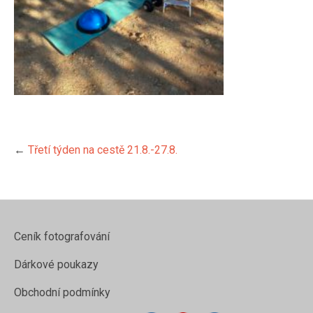
←
Třetí týden na cestě 21.8.-27.8.
https://www.evamelo.cz/treti-
Ceník fotografování
tyden-na-
ceste-21-
Dárkové poukazy
8-27-
8/img_1202">
Obchodní podmínky